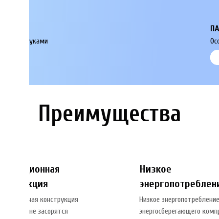
А
ПА
 своими руками
Ос
Преимущества
нновационная
Низкое
онструкция
энергопотреблен
новационная конструкция
Низкое энергопотребление
лифтов – не засорятся
энергосберегающего компр