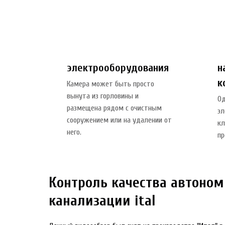
конкурентной цены!)
.
бл
Съемный отсек
П
электрооборудования
н
к
Камера может быть просто
вынута из горловины и
Од
размещена рядом с очистным
эл
сооружением или на удалении от
кл
него.
пр
Контроль качества автоно
канализации ital