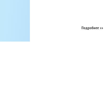
МОНТАЖНАЯ СХЕМ
Для монтажа септика
Подробнее >>
Лучшая цена
И
к
Без преувеличения лучшая в
своём сегменте (найдёте
Ин
дешевле, предоставим скидку от
эр