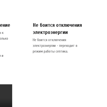
нение
Не боится отключения
электроэнергии
а к
только
Не боится отключения
электроэнергии - переходит в
режим работы септика.
и и