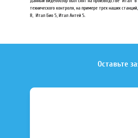
Данный видеообзор был снят на производстве "Итал" в
технического контроля, на примере трех наших станций,
8, Итал Био 5, Итал Антей 5.
Оставьте з