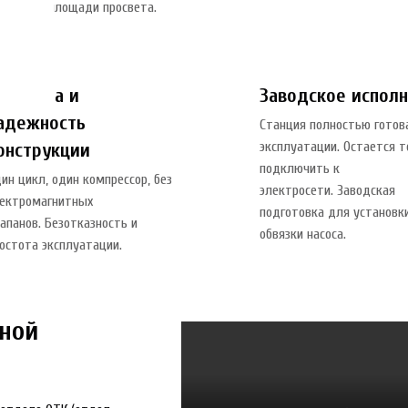
агодаря площади просвета.
ростота и
Заводское испол
адежность
Станция полностью готов
онструкции
эксплуатации. Остается 
подключить к
ин цикл, один компрессор, без
электросети. Заводская
ектромагнитных
подготовка для установк
апанов. Безотказность и
обвязки насоса.
остота эксплуатации.
мной