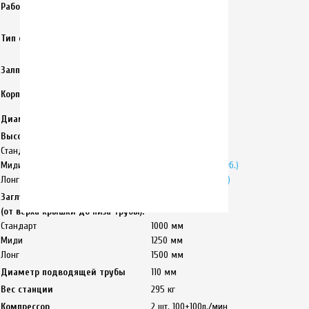
Рабочий объем литров/сутки
до 3000 л./ 15 чел.
самотечный
Тип сброса
принудительный
(опция!)
Залповый сброс
до 780 литров
Первичный
Корпус станции
полиэтилен 10 мм
Диаметр станции
1800 мм
Высота станции:
Стандарт
2660 мм
Миди
2910 мм
(+16 000 руб.)
Лонг
3160 мм
(под заказ)
Заглубление подводящей трубы
(от верха крышки до низа трубы):
Стандарт
1000 мм
Миди
1250 мм
Лонг
1500 мм
Диаметр подводящей трубы
110 мм
Вес станции
295 кг
Компрессор
2 шт. 100+100л./мин