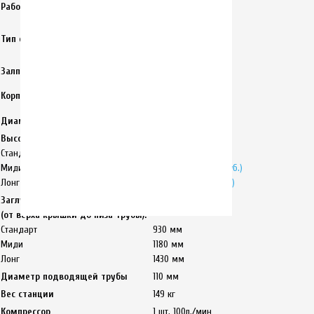
Рабочий объем литров/сутки
до 1000 л./ 5 чел.
самотечный
Тип сброса
принудительный
(опция!)
Залповый сброс
до 315 литров
Первичный
Корпус станции
полиэтилен 8 мм
Диаметр станции
1170 мм
Высота станции:
Стандарт
2280 мм
Миди
2530 мм
(+14 000 руб.)
Лонг
2780 мм
(под заказ)
Заглубление подводящей трубы
(от верха крышки до низа трубы):
Стандарт
930 мм
Миди
1180 мм
Лонг
1430 мм
Диаметр подводящей трубы
110 мм
Вес станции
149 кг
Компрессор
1 шт. 100л./мин